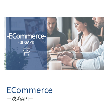
ECommerce
―決済API―