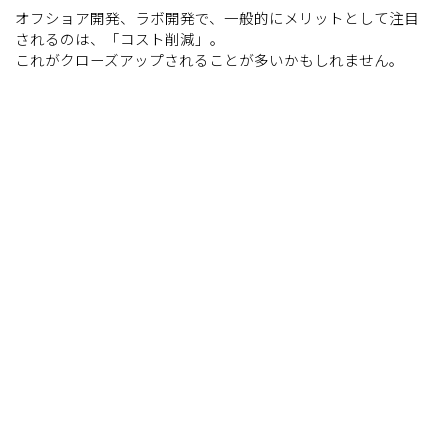
オフショア開発、ラボ開発で、一般的にメリットとして注目
されるのは、「コスト削減」。
これがクローズアップされることが
多いかもしれません。
しかしながら、当社の経験上、この『コスト削減』は結果的
には大したメリットではありませんでした。
当社の考える、メリットは2つ。
「Sクラスの人材」
と
「スピード」
です。
ただし、
絶対に守らなければならないルールもあります。
それは、文化、宗教、国民性。
この３つの最低限のルール、というよりマナーを理解してい
れば、とても素晴らしいパートナーが見つかるでしょう。
また、日本国内で使用するシステム・サービスが前提ですの
で、
上流工程（企画・設計）は日本国内で行う方針を推奨してお